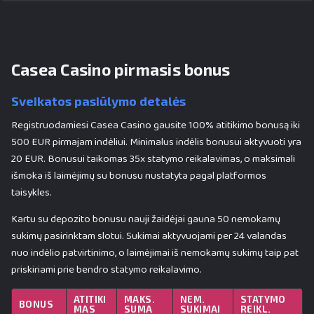
Casea Casino pirmasis bonus
Sveikatos pasiūlymo detalės
Registruodamiesi Casea Casino gausite 100% atitikimo bonusą iki
500 EUR pirmajam indėliui. Minimalus indėlis bonusui aktyvuoti yra
20 EUR. Bonusui taikomas 35x statymo reikalavimas, o maksimali
išmoka iš laimėjimų su bonusu nustatyta pagal platformos
taisykles.
Kartu su depozito bonusu nauji žaidėjai gauna 50 nemokamų
sukimų pasirinktam slotui. Sukimai aktyvuojami per 24 valandas
nuo indėlio patvirtinimo, o laimėjimai iš nemokamų sukimų taip pat
priskiriami prie bendro statymo reikalavimo.
ATITIKI
MAKS.
NEM.
STATYMO
BONUS
MAS
SUMA
SUKIMAI
REIKL.