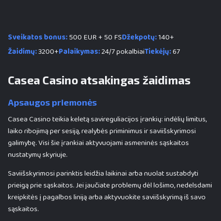
Sveikatos bonus:
500 EUR + 50 FS
Džekpotų:
140+
Žaidimų:
3200+
Palaikymas:
24/7 pokalbiai
Tiekėjų:
67
Casea Casino atsakingas žaidimas
Apsaugos priemonės
Casea Casino teikia keletą savireguliacijos įrankių: indėlių limitus,
laiko ribojimą per sesiją, realybės priminimus ir saviišskyrimosi
galimybę. Visi šie įrankiai aktyvuojami asmeninės sąskaitos
nustatymų skyriuje.
Saviišskyrimosi parinktis leidžia laikinai arba nuolat sustabdyti
prieigą prie sąskaitos. Jei jaučiate problemų dėl lošimo, nedelsdami
kreipkitės į pagalbos liniją arba aktyvuokite saviišskyrimą iš savo
sąskaitos.