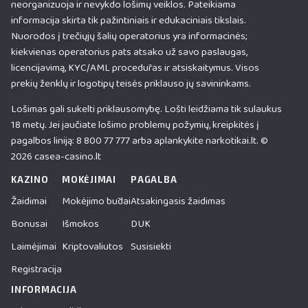
neorganizuoja ir nevykdo lošimų veiklos. Pateikiama
informacija skirta tik pažintiniais ir edukaciniais tikslais.
Nuorodos į trečiųjų šalių operatorius yra informacinės;
kiekvienas operatorius pats atsako už savo paslaugas,
licencijavimą, KYC/AML procedūras ir atsiskaitymus. Visos
prekių ženklų ir logotipų teisės priklauso jų savininkams.
Lošimas gali sukelti priklausomybę. Lošti leidžiama tik sulaukus
18 metų. Jei jaučiate lošimo problemų požymių, kreipkitės į
pagalbos liniją: 8 800 77 777 arba aplankykite narkotikai.lt. ©
2026 casea-casino.lt
KAZINO
MOKĖJIMAI
PAGALBA
Žaidimai
Mokėjimo būdai
Atsakingasis žaidimas
Bonusai
Išmokos
DUK
Laimėjimai
Kriptovaliutos
Susisiekti
Registracija
INFORMACIJA