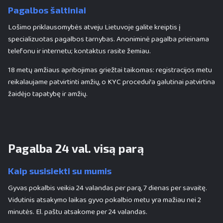
Pagalbos šaltiniai
Lošimo priklausomybės atveju Lietuvoje galite kreiptis į
specializuotas pagalbos tarnybas. Anoniminė pagalba prieinama
telefonu ir internetu; kontaktus rasite žemiau.
18 metų amžiaus apribojimas griežtai taikomas: registracijos metu
reikalaujame patvirtinti amžių, o KYC procedūra galutinai patvirtina
žaidėjo tapatybę ir amžių.
Pagalba 24 val. visą parą
Kaip susisiekti su mumis
Gyvas pokalbis veikia 24 valandas per parą, 7 dienas per savaitę.
Vidutinis atsakymo laikas gyvo pokalbio metu yra mažiau nei 2
minutės. El. paštu atsakome per 24 valandas.