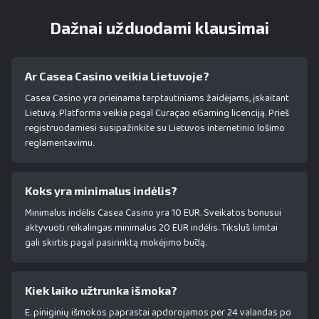
Dažnai užduodami klausimai
Ar Casea Casino veikia Lietuvoje?
Casea Casino yra prieinama tarptautiniams žaidėjams, įskaitant
Lietuvą. Platforma veikia pagal Curaçao eGaming licenciją. Prieš
registruodamiesi susipažinkite su Lietuvos internetinio lošimo
reglamentavimu.
Koks yra minimalus indėlis?
Minimalus indėlis Casea Casino yra 10 EUR. Sveikatos bonusui
aktyvuoti reikalingas minimalus 20 EUR indėlis. Tikslūs limitai
gali skirtis pagal pasirinktą mokėjimo būdą.
Kiek laiko užtrunka išmoka?
E. piniginių išmokos paprastai apdorojamos per 24 valandas po