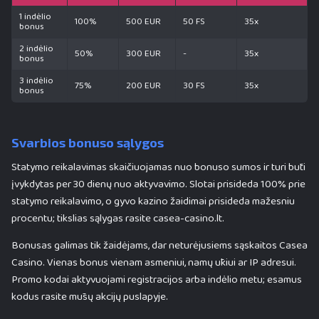
1 indėlio
100%
500 EUR
50 FS
35x
bonus
2 indėlio
50%
300 EUR
-
35x
bonus
3 indėlio
75%
200 EUR
30 FS
35x
bonus
Svarbios bonuso sąlygos
Statymo reikalavimas skaičiuojamas nuo bonuso sumos ir turi būti
įvykdytas per 30 dienų nuo aktyvavimo. Slotai prisideda 100% prie
statymo reikalavimo, o gyvo kazino žaidimai prisideda mažesniu
procentu; tikslias sąlygas rasite casea-casino.lt.
Bonusas galimas tik žaidėjams, dar neturėjusiems sąskaitos Casea
Casino. Vienas bonus vienam asmeniui, namų ūkiui ar IP adresui.
Promo kodai aktyvuojami registracijos arba indėlio metu; esamus
kodus rasite mūsų akcijų puslapyje.