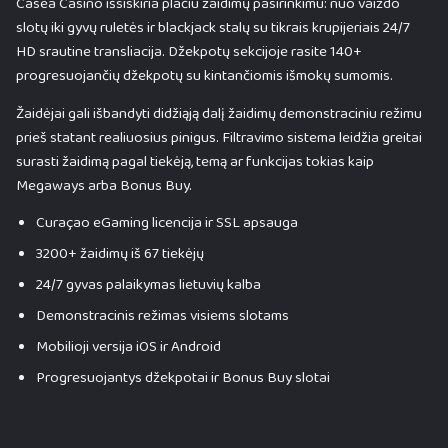
Casea Casino išsiskiria plačiu žaidimų pasirinkimu: nuo vaizdo
slotų iki gyvų ruletės ir blackjack stalų su tikrais krupijeriais 24/7
HD srautine transliacija. Džekpotų sekcijoje rasite 140+
progresuojančių džekpotų su kintančiomis išmokų sumomis.
Žaidėjai gali išbandyti didžiąją dalį žaidimų demonstraciniu režimu
prieš statant realiuosius pinigus. Filtravimo sistema leidžia greitai
surasti žaidimą pagal tiekėją, temą ar funkcijas tokias kaip
Megaways arba Bonus Buy.
Curaçao eGaming licencija ir SSL apsauga
3200+ žaidimų iš 67 tiekėjų
24/7 gyvas palaikymas lietuvių kalba
Demonstracinis režimas visiems slotams
Mobilioji versija iOS ir Android
Progresuojantys džekpotai ir Bonus Buy slotai